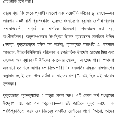
নেটওয়ার্ক তৈরি করা।
প্রেস গ্যাদারিং থেকে প্রবাসী সমাবেশ এবং ওয়েস্টমিনস্টারের অন্দরমহল—সব
জায়গায় একই বার্তা প্রতিধ্বনিত হয়েছে: বাংলাদেশের ক্যান্সার রোগীরা প্রাপ্য
সময়োপযোগী, সাশ্রয়ী ও মানবিক চিকিৎসা। প্রয়োজন দয়া নয়,
অংশীদারিত্ব। অনুষ্ঠানগুলোতে উপস্থিত ছিলেন ব্যারোনেস মানজিলা উদ্দিন
(সদস্য, যুক্তরাজ্যের হাউস অব লর্ডস), ব্যানক্যাট সভাপতি এ. ফারজাদ
আহমেদ, ইউকেবিসিসিআই পরিচালক ও রাজনৈতিক উপদেষ্টা রোহেমা মিয়া এবং
ফ্রেন্ডস অব ব্যানক্যাট ইউকের কনভেনর মোকসুদ আহমেদ খান। “আমরা
একসাথে হতাশাকে আশায় রূপ দিতে পারি। বিশ্বসংহতির মাধ্যমে বাংলাদেশের
ক্যান্সার লড়াই হতে পারে মর্যাদা ও সাহসের গল্প।”- এই ছিল এই যাত্রার
মূলমন্ত্র।
যুক্তরাজ্যে ব্যানক্যাটের এ যাত্রা কেবল শুরু। এটি কেবল অর্থ সংগ্রহের
উদ্যোগ নয়, বরং এক আন্দোলন—যা দুই জাতিকে যুক্ত করছে এক
প্রতিশ্রুতিতে: ক্যান্সারের বিরুদ্ধে লড়াইয়ে রোগীদের পাশে দাঁড়ানো, তাদের